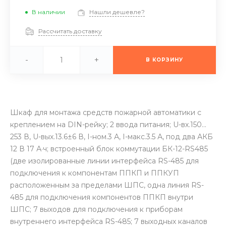
В наличии
Нашли дешевле?
Рассчитать доставку
-
+
В КОРЗИНУ
Шкаф для монтажа средств пожарной автоматики с
креплением на DIN-рейку; 2 ввода питания; U-вх.150…
253 В, U-вых.13.6±6 В, I-ном.3 А, I-макс.3.5 А, под два АКБ
12 В 17 А·ч; встроенный блок коммутации БК-12-RS485
(две изолированные линии интерфейса RS-485 для
подключения к компонентам ППКП и ППКУП
расположенным за пределами ШПС, одна линия RS-
485 для подключения компонентов ППКП внутри
ШПС; 7 выходов для подключения к приборам
внутреннего интерфейса RS-485; 7 выходных каналов