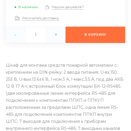
В наличии
Нашли дешевле?
Рассчитать доставку
-
+
В КОРЗИНУ
Шкаф для монтажа средств пожарной автоматики с
креплением на DIN-рейку; 2 ввода питания; U-вх.150…
253 В, U-вых.13.6±6 В, I-ном.3 А, I-макс.3.5 А, под два АКБ
12 В 17 А·ч; встроенный блок коммутации БК-12-RS485
(две изолированные линии интерфейса RS-485 для
подключения к компонентам ППКП и ППКУП
расположенным за пределами ШПС, одна линия RS-
485 для подключения компонентов ППКП внутри
ШПС; 7 выходов для подключения к приборам
внутреннего интерфейса RS-485; 7 выходных каналов