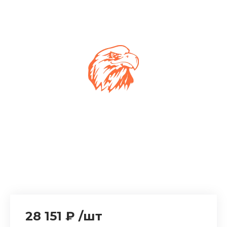
28 151 ₽
/
шт