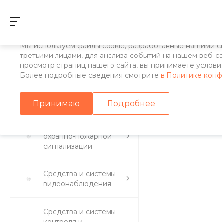
Использование файлов Cookie
Мы используем файлы cookie, разработанные нашими с
третьими лицами, для анализа событий на нашем веб-с
Главная
/
Каталог товаров
/
Средства и системы охранно-пож
просмотр страниц нашего сайта, вы принимаете условия
Более подробные сведения смотрите
в Политике кон
Адресные расширители С
Принимаю
Подробнее
Средства и системы
охранно-пожарной
сигнализации
Средства и системы
видеонаблюдения
Средства и системы
контроля и