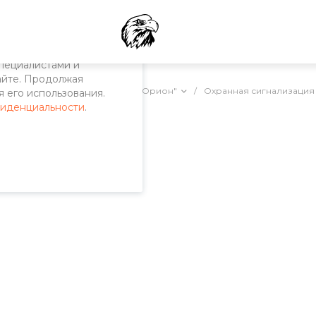
пециалистами и
айте. Продолжая
арной сигнализации
/
ИСО "Орион"
/
Охранная сигнализация
 его использования.
фиденциальности
.
ОС