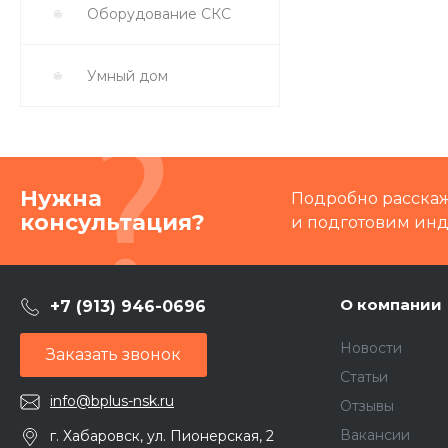
Оборудование СКС
Умный дом
Нужна
Подробно расскаже
консультация?
и подготовим ин
О компании
+7 (913) 946-0696
Новости
Заказать звонок
Статьи
info@bplus-nsk.ru
Отзывы
Вакансии
г. Хабаровск, ул. Пионерская, 2