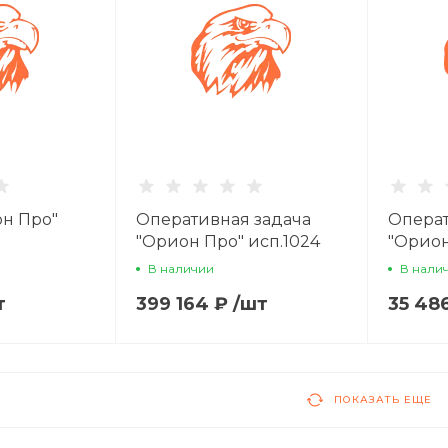
н Про"
Оперативная задача
Операт
"Орион Про" исп.1024
"Орион
В наличии
В нали
т
399 164 ₽
/
шт
35 48
ПОКАЗАТЬ ЕЩЕ