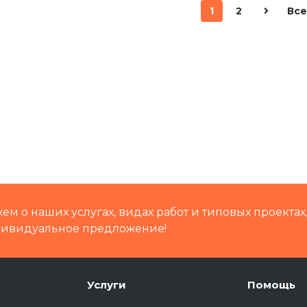
1
2
Все
м о наших услугах, видах работ и типовых проектах
дивидуальное предложение!
Услуги
Помощь