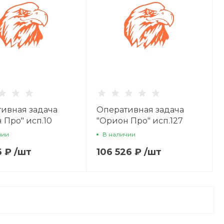
ивная задача
Оперативная задача
 Про" исп.10
"Орион Про" исп.127
чии
В наличии
6 ₽
/
шт
106 526 ₽
/
шт