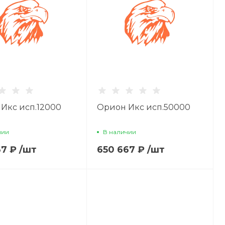
Икс исп.12000
Орион Икс исп.50000
чии
В наличии
67 ₽
/
шт
650 667 ₽
/
шт