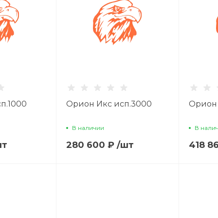
п.1000
Орион Икс исп.3000
Орион 
В наличии
В нали
шт
280 600 ₽
/
шт
418 8