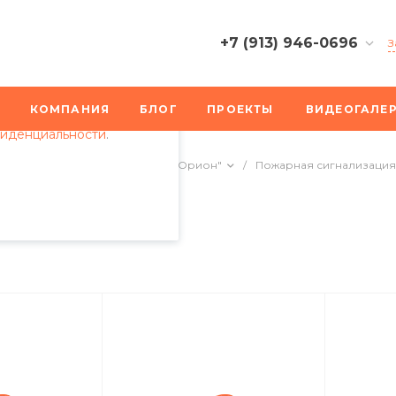
+7 (913) 946-0696
З
пециалистами и
+7 (913) 946-0696
айте. Продолжая
г. Хабаровск, ул.
КОМПАНИЯ
БЛОГ
ПРОЕКТЫ
ВИДЕОГАЛЕ
 его использования.
Пионерская, 2
фиденциальности
.
Пн-Пт: 9:30-18:30
Cб-Вс: Выходной
арной сигнализации
/
ИСО "Орион"
/
Пожарная сигнализация
info@bplus-nsk.ru
е и АРМ СПС
+7 (913) 946-0696
г. Новосибирск,
Николаева, 11
Пн-Пт: 9:30-18:30
Cб-Вс: Выходной
info@bplus-nsk.ru