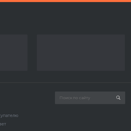
купателю
вет