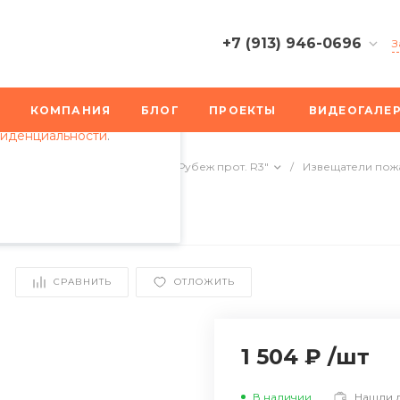
+7 (913) 946-0696
З
пециалистами и
+7 (913) 946-0696
айте. Продолжая
г. Хабаровск, ул.
КОМПАНИЯ
БЛОГ
ПРОЕКТЫ
ВИДЕОГАЛЕ
 его использования.
Пионерская, 2
фиденциальности
.
Пн-Пт: 9:30-18:30
Cб-Вс: Выходной
арной сигнализации
/
ИСБ "Рубеж прот. R3"
/
Извещатели пож
info@bplus-nsk.ru
+7 (913) 946-0696
г. Новосибирск,
Николаева, 11
Пн-Пт: 9:30-18:30
СРАВНИТЬ
ОТЛОЖИТЬ
Cб-Вс: Выходной
info@bplus-nsk.ru
1 504 ₽
/
шт
В наличии
Нашли 