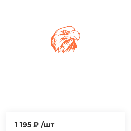
1 195 ₽
/
шт