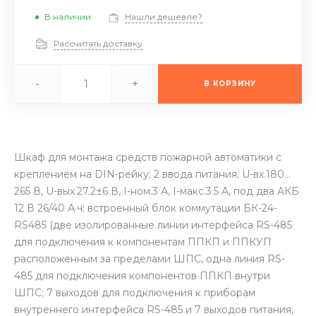
В наличии
Нашли дешевле?
Рассчитать доставку
-
+
В КОРЗИНУ
Шкаф для монтажа средств пожарной автоматики с
креплением на DIN-рейку; 2 ввода питания; U-вх.180…
265 В, U-вых.27.2±6 В, I-ном.3 А, I-макс.3.5 А, под два АКБ
12 В 26/40 А·ч; встроенный блок коммутации БК-24-
RS485 (две изолированные линии интерфейса RS-485
для подключения к компонентам ППКП и ППКУП
расположенным за пределами ШПС, одна линия RS-
485 для подключения компонентов ППКП внутри
ШПС; 7 выходов для подключения к приборам
внутреннего интерфейса RS-485 и 7 выходов питания;