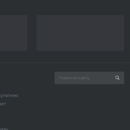
купателю
вет
разы