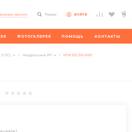
аказать звонок
Поиск
ВОЙТИ
РЕЯ
ФОТОГАЛЕРЕЯ
ПОМОЩЬ
КОНТАКТЫ
 (СПС)
/
Неадресные ИП
/
ИПР 513-3М IP67
дешевле?