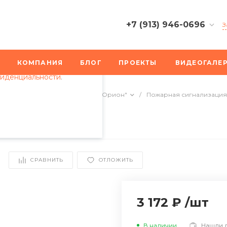
+7 (913) 946-0696
З
пециалистами и
+7 (913) 946-0696
айте. Продолжая
г. Хабаровск, ул.
КОМПАНИЯ
БЛОГ
ПРОЕКТЫ
ВИДЕОГАЛЕ
 его использования.
Пионерская, 2
фиденциальности
.
Пн-Пт: 9:30-18:30
Cб-Вс: Выходной
арной сигнализации
/
ИСО "Орион"
/
Пожарная сигнализация
info@bplus-nsk.ru
+7 (913) 946-0696
г. Новосибирск,
Николаева, 11
Пн-Пт: 9:30-18:30
СРАВНИТЬ
ОТЛОЖИТЬ
Cб-Вс: Выходной
info@bplus-nsk.ru
3 172 ₽
/
шт
В наличии
Нашли 