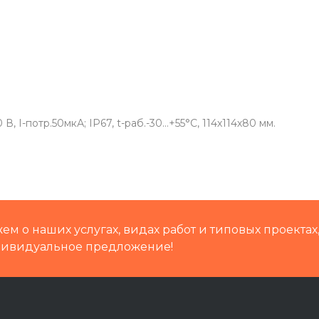
 I-потр.50мкА; IP67, t-раб.-30…+55°С, 114х114х80 мм.
м о наших услугах, видах работ и типовых проектах
дивидуальное предложение!