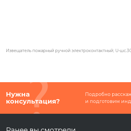
Извещатель пожарный ручной электроконтактный; U-шс.30 В,
Нужна
Подробно расскаже
консультация?
и подготовим ин
Ранее вы смотрели