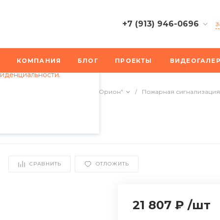
+7 (913) 946-0696
З
пециалистами и
+7 (913) 946-0696
айте. Продолжая
г. Хабаровск, ул.
КОМПАНИЯ
БЛОГ
ПРОЕКТЫ
ВИДЕОГАЛЕ
 его использования.
Пионерская, 2
фиденциальности
.
Пн-Пт: 9:30-18:30
Cб-Вс: Выходной
арной сигнализации
/
ИСО "Орион"
/
Пожарная сигнализация
info@bplus-nsk.ru
+7 (913) 946-0696
г. Новосибирск,
Николаева, 11
Пн-Пт: 9:30-18:30
Cб-Вс: Выходной
СРАВНИТЬ
ОТЛОЖИТЬ
info@bplus-nsk.ru
21 807 ₽
/
шт