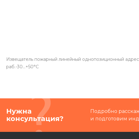
Извещатель пожарный линейный однопозиционный адресный
раб.-30...+50°С
Нужна
Подробно расскаже
консультация?
и подготовим ин