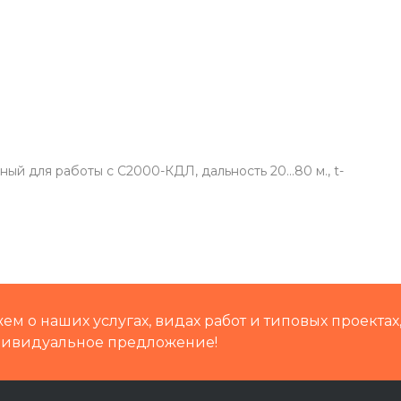
 для работы с С2000-КДЛ, дальность 20...80 м., t-
м о наших услугах, видах работ и типовых проектах
дивидуальное предложение!