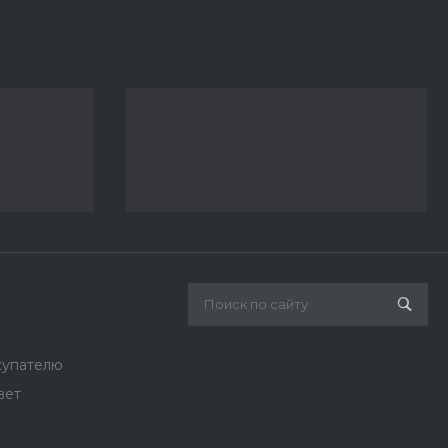
купателю
вет